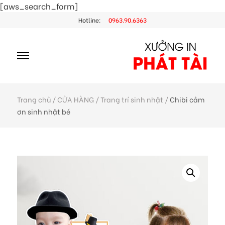
[aws_search_form]
Hotline:
0963.90.6363
Trang chủ
/
CỬA HÀNG
/
Trang trí sinh nhật
/
Chibi cảm
ơn sinh nhật bé