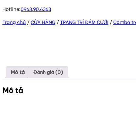
Hotline:
0963.90.6363
Trang chủ
/
CỬA HÀNG
/
TRANG TRÍ ĐÁM CƯỚI
/
Combo tra
Mô tả
Đánh giá (0)
Mô tả