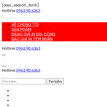
[aws_search_form]
Skip
Hotline:
0963.90.6363
to
content
VỀ CHÚNG TÔI
(Press
SẢN PHẨM
Enter)
BẢNG GIÁ IN GIA CÔNG
BÁO GIÁ IN TEM NHÃN
Hotline:
0963.90.6363
Hotline:
0963.90.6363
Tìm
kiếm
VỀ CHÚNG TÔI
cho:
SẢN PHẨM
BẢNG GIÁ IN GIA CÔNG
BÁO GIÁ IN TEM NHÃN