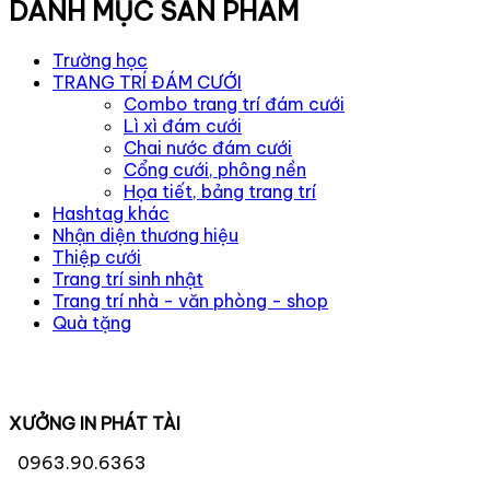
DANH MỤC SẢN PHẨM
Trường học
TRANG TRÍ ĐÁM CƯỚI
Combo trang trí đám cưới
Lì xì đám cưới
Chai nước đám cưới
Cổng cưới, phông nền
Họa tiết, bảng trang trí
Hashtag khác
Nhận diện thương hiệu
Thiệp cưới
Trang trí sinh nhật
Trang trí nhà - văn phòng - shop
Quà tặng
XƯỞNG IN PHÁT TÀI
0963.90.6363